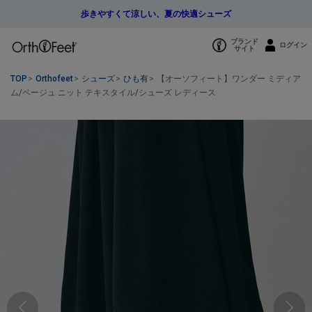
歩きやすくて涼しい、夏の快適シューズ
カートに入れる
ブランド
ログイン
サイト
¥19,800
ベージュ
（税込）
TOP
>
Orthofeet
>
シューズ
>
ひも有
>
【オーソフィート】ワンダー ミディア
ム/ベージュ ニット テキスタイル/シューズ レディース
W5（22.0cm）
カートに入れる
残り1点
W5.5（22.5cm）
カートに入れる
残り1点
W6（23.0cm）
カートに入れる
残り1点
W6.5（23.5cm）
カートに入れる
残り1点