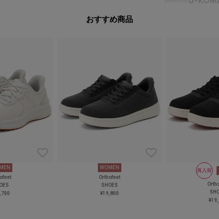
おすすめ商品
MEN
WOMEN
再入荷
ofeet
Orthofeet
Orth
OES
SHOES
SH
,700
¥19,800
¥19