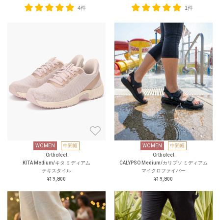
4件
1件
WOMEN
中間幅
WOMEN
中間幅
Orthofeet
Orthofeet
KITA Medium/キタ ミディアム
CALYPSO Medium/カリプソ ミディアム
テキスタイル
マイクロファイバー
¥19,800
¥19,800