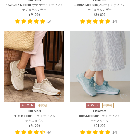
Orthofeet
Orthofeet
NAVIGATE Medium/ナビゲート ミディアム
CLAUDE Medium/クロード ミディアム
ナチュラルレザー
ナチュラルレザー
¥29,700
¥30,800
1件
1件
WOMEN
中間幅
WOMEN
中間幅
Orthofeet
Orthofeet
NIRA Medium/ニラ ミディアム
NIRA Medium/ニラ ミディアム
テキスタイル
テキスタイル
¥24,200
¥24,200
6件
1件