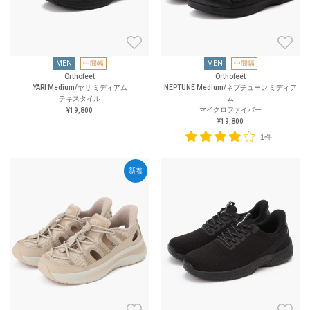
MEN
中間幅
MEN
中間幅
Orthofeet
Orthofeet
YARI Medium/ヤリ ミディアム
NEPTUNE Medium/ネプチューン ミディア
テキスタイル
ム
マイクロファイバー
¥19,800
¥19,800
1件
新着