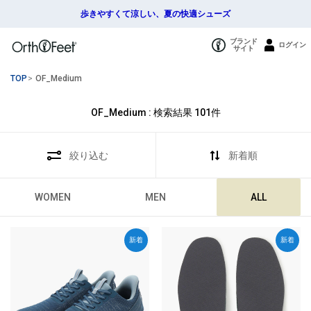
歩きやすくて涼しい、夏の快適シューズ
ブランド
ログイン
サイト
TOP
>
OF_Medium
OF_Medium : 検索結果
101
件
絞り込む
新着順
WOMEN
MEN
ALL
新着
新着