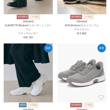
WOMEN
中間幅
WOMEN
中間幅
Orthofeet
Orthofeet
CLAUDETTE Medium/クローデット ミディ
KITA Medium/キタ ミディアム
アム
テキスタイル
ナチュラルレザー
¥19,800
¥29,700
新着
新着
MEN
中間幅
WOMEN
中間幅
Orthofeet
Orthofeet