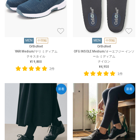
MEN
中間幅
MEN
中間幅
Orthofeet
Orthofeet
YARI Medium/ヤリ ミディアム
OFG INSOLE Medium/オーエフジー インソ
テキスタイル
ール ミディアム
ナイロン
¥19,800
¥4,950
2件
1件
新着
新着