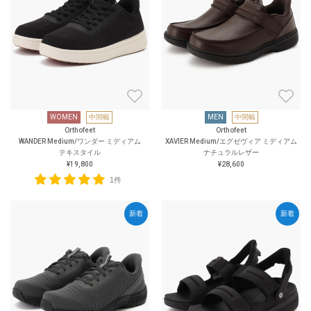
WOMEN
中間幅
MEN
中間幅
Orthofeet
Orthofeet
WANDER Medium/ワンダー ミディアム
XAVIER Medium/エグゼヴィア ミディアム
テキスタイル
ナチュラルレザー
¥19,800
¥28,600
1件
新着
新着