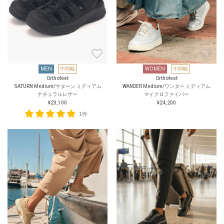
MEN
中間幅
WOMEN
中間幅
Orthofeet
Orthofeet
SATURN Medium/サターン ミディアム
WANDER Medium/ワンダー ミディアム
ナチュラルレザー
マイクロファイバー
¥23,100
¥24,200
1件