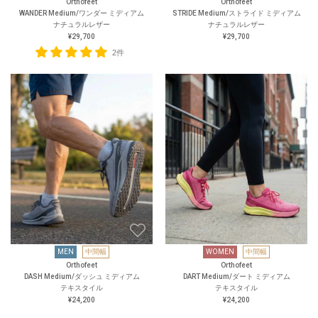
Orthofeet
Orthofeet
WANDER Medium/ワンダー ミディアム
STRIDE Medium/ストライド ミディアム
ナチュラルレザー
ナチュラルレザー
¥29,700
¥29,700
2件
MEN
中間幅
WOMEN
中間幅
Orthofeet
Orthofeet
DASH Medium/ダッシュ ミディアム
DART Medium/ダート ミディアム
テキスタイル
テキスタイル
¥24,200
¥24,200