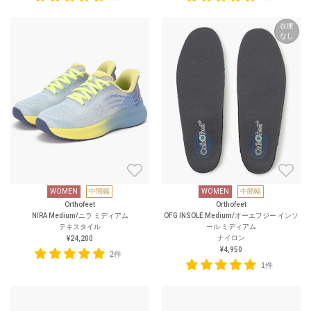
在庫
なし
WOMEN
中間幅
WOMEN
中間幅
Orthofeet
Orthofeet
NIRA Medium/ニラ ミディアム
OFG INSOLE Medium/オーエフジー インソ
テキスタイル
ール ミディアム
ナイロン
¥24,200
¥4,950
2件
1件