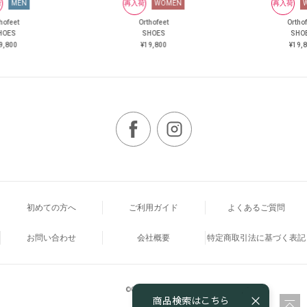
荷
MEN
再入荷
WOMEN
再入荷
hofeet
Orthofeet
Ortho
HOES
SHOES
SHO
9,800
¥19,800
¥19,
初めての方へ
ご利用ガイド
よくあるご質問
お問い合わせ
会社概要
特定商取引法に基づく表記
©Orthofeet Japan
商品検索はこちら