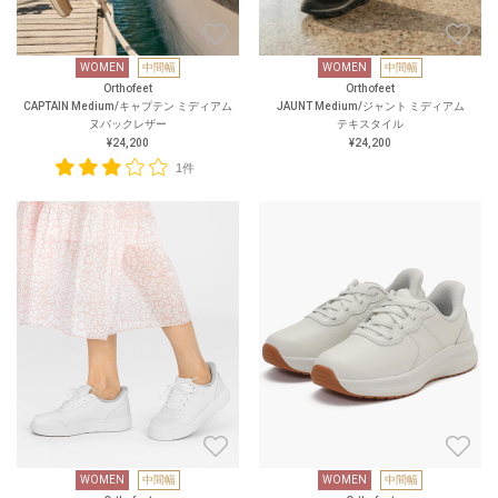
WOMEN
中間幅
WOMEN
中間幅
Orthofeet
Orthofeet
CAPTAIN Medium/キャプテン ミディアム
JAUNT Medium/ジャント ミディアム
ヌバックレザー
テキスタイル
¥24,200
¥24,200
1件
WOMEN
中間幅
WOMEN
中間幅