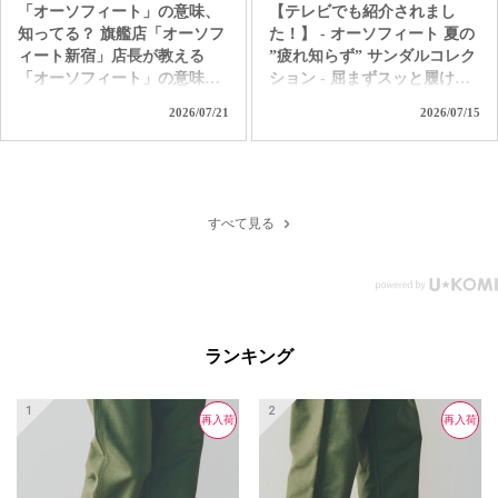
「オーソフィート」の意味、
【テレビでも紹介されまし
知ってる？ 旗艦店「オーソフ
た！】 - オーソフィート 夏の
ィート新宿」店長が教える
”疲れ知らず” サンダルコレク
「オーソフィート」の意味。
ション - 屈まずスッと履け
ただ履き易いだけの靴じゃな
て、独自の高機能クッション
2026/07/21
2026/07/15
いんです。 「足病学」や「生
で着地の衝撃を和らげて歩行
体工学」をバックグラウンド
をサポート。 汗ばむ季節も1
に持つ「オーソフィート」だ
日中ずっと快適なオーソフィ
からこそ味わえる 極上の履き
ートの革新的なハンズフリー
心地とサポートを是非お試し
サンダル。 つま先カバーで足
すべて見る
ください！ ＜直営店舗＞ オ
元を守り、クッション性の高
ーソフィート新宿 オーソフィ
いインソールと履き心地を自
ート伊勢丹立川 オーソフィ
分好みにカスタムできるパー
ート大丸京都店 オーソフィ
ツも付属する「ヴィーナス」
ート阪神 オーソフィート西宮
＆「サターン」。 アクティブ
阪急 オーソフィート鶴屋百貨
で水辺もOKな「カリプソ」
ランキング
店 ＜オンラインショップ＞
＆「ネプチューン」など、あ
https://www.orthofeet.jp/
なたの夏を「疲れ知らずでノ
#orthofeet #オーソフィート #
ンストレス」に変える1足を選
再入荷
再入荷
再入荷
ハンズフリーシューズ
ぼう！ ＜直営店舗＞ オーソ
#handsfreeshoes #健康投資 #痛
フィート新宿 オーソフィート
くない靴 #蒸れない靴 #疲れ
伊勢丹立川 オーソフィート