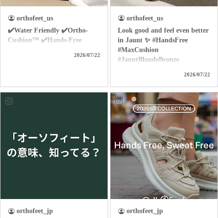
orthofeet_us
orthofeet_us
✔️Water Friendly ✔️Ortho-
Look good and feel even better
Cushion™ ✔️Hands-Free
in Jaunt ✨ #HandsFree
#MaxCushion
2026/07/22
#JauntBlondeBronze
2026/07/22
orthofeet_jp
orthofeet_jp