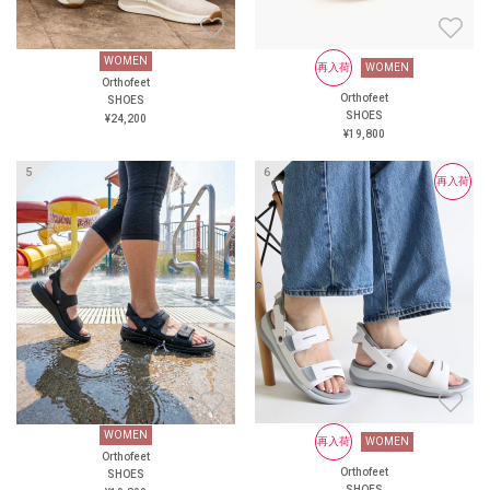
WOMEN
WOMEN
再入荷
WOMEN
再入荷
WOMEN
Orthofeet
Orthofeet
Orthofeet
Orthofeet
SHOES
SHOES
SHOES
SHOES
¥24,200
¥19,800
¥19,800
¥19,800
再入荷
再入荷
WOMEN
WOMEN
再入荷
再入荷
WOMEN
WOMEN
Orthofeet
Orthofeet
Orthofeet
Orthofeet
SHOES
SHOES
SHOES
SHOES