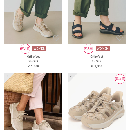
にくい靴
大丸京都店 オーソフィート
阪神 オーソフィート西宮阪急
オーソフィート鶴屋百貨店 ＜
オンラインショップ＞
https://www.orthofeet.jp/
#orthofeet #オーソフィート #
ハンズフリーシューズ
#handsfreeshoes #健康投資 #痛
くない靴 #蒸れない靴 #疲れ
WOMEN
再入荷
再入荷
WOMEN
WOMEN
再入荷
WOMEN
にくい靴
Orthofeet
Orthofeet
Orthofeet
Orthofeet
SHOES
SHOES
SHOES
SHOES
¥24,200
¥19,800
¥19,800
¥19,800
再入荷
再入荷