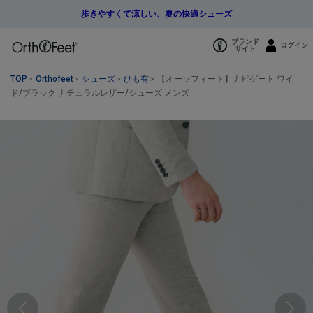
歩きやすくて涼しい、夏の快適シューズ
カートに入れる
ブランド
ログイン
サイト
¥29,700
ブラック
（税込）
TOP
>
Orthofeet
>
シューズ
>
ひも有
>
【オーソフィート】ナビゲート ワイ
ド/ブラック ナチュラルレザー/シューズ メンズ
M7（25.0cm）
カートに入れる
残り1点
M7.5（25.5cm）
カートに入れる
残り1点
M8（26.0cm）
カートに入れる
残り1点
M8.5（26.5cm）
カートに入れる
残り1点