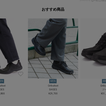
おすすめ商品
EN
MEN
M
ofeet
Orthofeet
Orth
OES
SHOES
ブ
,800
¥29,700
¥31