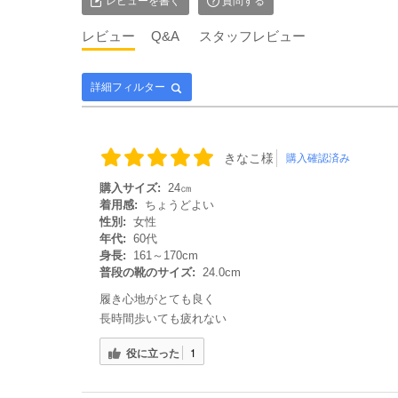
レビューを書く
質問する
レビュー
Q&A
スタッフレビュー
詳細フィルター
きなこ様
購入確認済み
購入サイズ:
24㎝
着用感:
ちょうどよい
性別:
女性
年代:
60代
身長:
161～170cm
普段の靴のサイズ:
24.0cm
履き心地がとても良く
長時間歩いても疲れない
役に立った
1