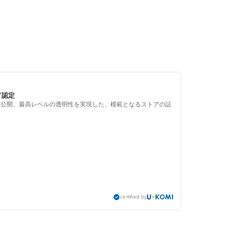
ド認定
を公開。最高レベルの透明性を実現した、模範となるストアの証
certified by