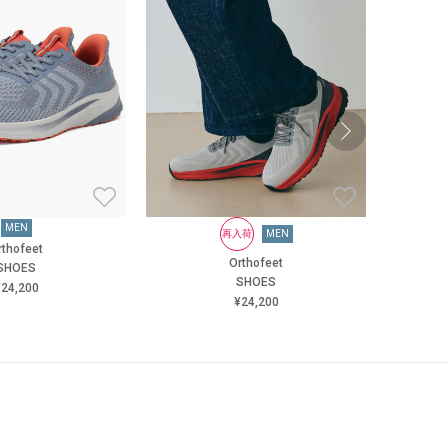
MEN
再入荷
MEN
rthofeet
Orthofeet
SHOES
SHOES
24,200
¥24,200