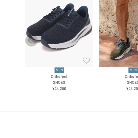
MEN
MEN
Orthofeet
Orthofe
SHOES
SHOE
¥24,200
¥24,2