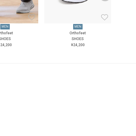
MEN
MEN
rthofeet
Orthofeet
SHOES
SHOES
24,200
¥24,200