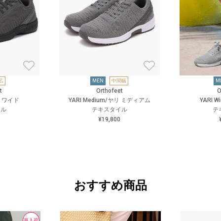
広
MEN
中間幅
M
t
Orthofeet
O
ヤリ ワイド
YARI Medium/ヤリ ミディアム
YARI 
イル
テキスタイル
テ
¥19,800
おすすめ商品
再入荷