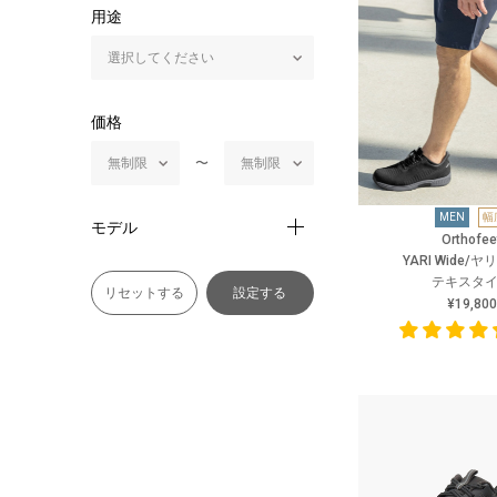
用途
価格
〜
MEN
幅
モデル
Orthofee
YARI Wide/
テキスタ
リセットする
設定する
¥19,800