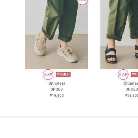
再入荷
WOMEN
再入荷
WO
Orthofeet
Orthofe
SHOES
SHOES
¥19,800
¥19,80