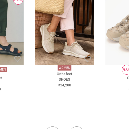
WOMEN
MEN
再入
Orthofeet
et
O
SHOES
¥24,200
0