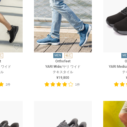
広
MEN
幅広
ME
t
Orthofeet
O
ヤリ ワイド
YARI Wide/ヤリ ワイド
YARI Me
イル
テキスタイル
テ
¥19,800
2件
1件