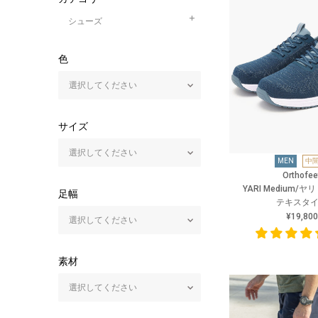
シューズ
色
サイズ
MEN
中
Orthofee
YARI Medium/
足幅
テキスタ
¥19,800
素材