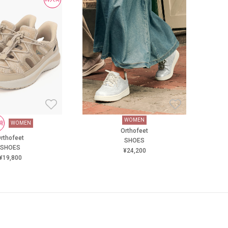
WOMEN
荷
WOMEN
Orthofeet
rthofeet
SHOES
SHOES
¥24,200
¥19,800