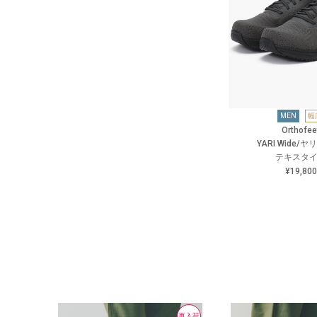
MEN
幅
Orthofee
YARI Wide/
テキスタ
¥19,800
再入荷