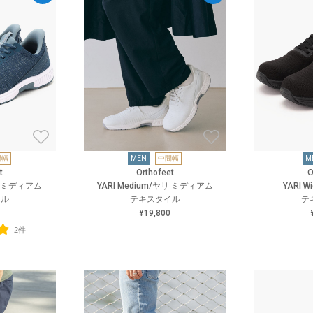
間幅
MEN
中間幅
M
t
Orthofeet
O
ヤリ ミディアム
YARI Medium/ヤリ ミディアム
YARI 
イル
テキスタイル
テ
¥19,800
2件