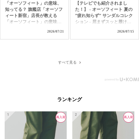
「オーソフィート」の意味、
【テレビでも紹介されまし
知ってる？ 旗艦店「オーソフ
た！】 - オーソフィート 夏の
ィート新宿」店長が教える
”疲れ知らず” サンダルコレク
「オーソフィート」の意味。
ション - 屈まずスッと履け
ただ履き易いだけの靴じゃな
て、独自の高機能クッション
2026/07/21
2026/07/15
いんです。 「足病学」や「生
で着地の衝撃を和らげて歩行
体工学」をバックグラウンド
をサポート。 汗ばむ季節も1
に持つ「オーソフィート」だ
日中ずっと快適なオーソフィ
からこそ味わえる 極上の履き
ートの革新的なハンズフリー
心地とサポートを是非お試し
サンダル。 つま先カバーで足
すべて見る
ください！ ＜直営店舗＞ オ
元を守り、クッション性の高
ーソフィート新宿 オーソフィ
いインソールと履き心地を自
ート伊勢丹立川 オーソフィ
分好みにカスタムできるパー
ート大丸京都店 オーソフィ
ツも付属する「ヴィーナス」
ート阪神 オーソフィート西宮
＆「サターン」。 アクティブ
阪急 オーソフィート鶴屋百貨
で水辺もOKな「カリプソ」
ランキング
店 ＜オンラインショップ＞
＆「ネプチューン」など、あ
https://www.orthofeet.jp/
なたの夏を「疲れ知らずでノ
#orthofeet #オーソフィート #
ンストレス」に変える1足を選
再入荷
再入荷
再入荷
ハンズフリーシューズ
ぼう！ ＜直営店舗＞ オーソ
#handsfreeshoes #健康投資 #痛
フィート新宿 オーソフィート
くない靴 #蒸れない靴 #疲れ
伊勢丹立川 オーソフィート