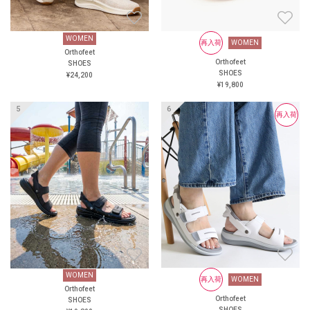
WOMEN
WOMEN
再入荷
WOMEN
再入荷
WOMEN
Orthofeet
Orthofeet
Orthofeet
Orthofeet
SHOES
SHOES
SHOES
SHOES
¥24,200
¥19,800
¥19,800
¥19,800
再入荷
再入荷
WOMEN
WOMEN
再入荷
WOMEN
再入荷
WOMEN
Orthofeet
Orthofeet
Orthofeet
Orthofeet
SHOES
SHOES
SHOES
SHOES