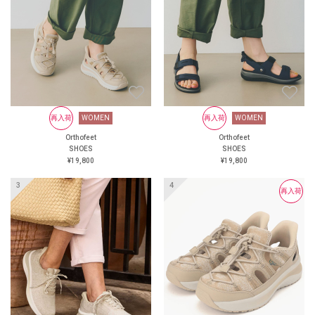
にくい靴
大丸京都店 オーソフィート
阪神 オーソフィート西宮阪急
オーソフィート鶴屋百貨店 ＜
オンラインショップ＞
https://www.orthofeet.jp/
#orthofeet #オーソフィート #
ハンズフリーシューズ
#handsfreeshoes #健康投資 #痛
くない靴 #蒸れない靴 #疲れ
WOMEN
再入荷
再入荷
WOMEN
WOMEN
再入荷
WOMEN
にくい靴
Orthofeet
Orthofeet
Orthofeet
Orthofeet
SHOES
SHOES
SHOES
SHOES
¥24,200
¥19,800
¥19,800
¥19,800
再入荷
再入荷