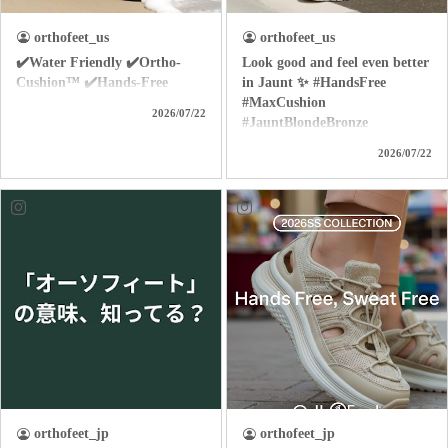
orthofeet_us
orthofeet_us
✔️Water Friendly ✔️Ortho-
Look good and feel even better
Cushion™ ✔️Hands-Free
in Jaunt ✨ #HandsFree
#MaxCushion
2026/07/22
#JauntBlondeBronze
2026/07/22
orthofeet_jp
orthofeet_jp