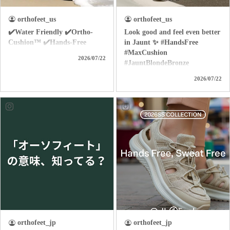
orthofeet_us
orthofeet_us
✔️Water Friendly ✔️Ortho-
Look good and feel even better
Cushion™ ✔️Hands-Free
in Jaunt ✨ #HandsFree
#MaxCushion
2026/07/22
#JauntBlondeBronze
2026/07/22
orthofeet_jp
orthofeet_jp