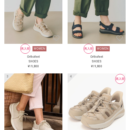
にくい靴
大丸京都店 オーソフィート
阪神 オーソフィート西宮阪急
オーソフィート鶴屋百貨店 ＜
オンラインショップ＞
https://www.orthofeet.jp/
#orthofeet #オーソフィート #
ハンズフリーシューズ
#handsfreeshoes #健康投資 #痛
くない靴 #蒸れない靴 #疲れ
WOMEN
再入荷
再入荷
WOMEN
WOMEN
再入荷
WOMEN
にくい靴
Orthofeet
Orthofeet
Orthofeet
Orthofeet
SHOES
SHOES
SHOES
SHOES
¥24,200
¥19,800
¥19,800
¥19,800
再入荷
再入荷