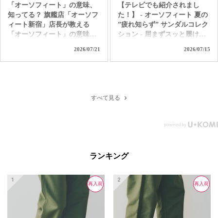
「オーソフィート」の意味、
【テレビでも紹介されまし
知ってる？ 旗艦店「オーソフ
た！】 - オーソフィート 夏の
ィート新宿」店長が教える
”疲れ知らず” サンダルコレク
「オーソフィート」の意味。
ション - 屈まずスッと履け
ただ履き易いだけの靴じゃな
て、独自の高機能クッション
2026/07/21
2026/07/15
いんです。 「足病学」や「生
で着地の衝撃を和らげて歩行
体工学」をバックグラウンド
をサポート。 汗ばむ季節も1
に持つ「オーソフィート」だ
日中ずっと快適なオーソフィ
からこそ味わえる 極上の履き
ートの革新的なハンズフリー
心地とサポートを是非お試し
サンダル。 つま先カバーで足
すべて見る
ください！ ＜直営店舗＞ オ
元を守り、クッション性の高
ーソフィート新宿 オーソフィ
いインソールと履き心地を自
ート伊勢丹立川 オーソフィ
分好みにカスタムできるパー
ート大丸京都店 オーソフィ
ツも付属する「ヴィーナス」
ート阪神 オーソフィート西宮
＆「サターン」。 アクティブ
阪急 オーソフィート鶴屋百貨
で水辺もOKな「カリプソ」
ランキング
店 ＜オンラインショップ＞
＆「ネプチューン」など、あ
https://www.orthofeet.jp/
なたの夏を「疲れ知らずでノ
#orthofeet #オーソフィート #
ンストレス」に変える1足を選
再入荷
再入荷
再入荷
ハンズフリーシューズ
ぼう！ ＜直営店舗＞ オーソ
#handsfreeshoes #健康投資 #痛
フィート新宿 オーソフィート
くない靴 #蒸れない靴 #疲れ
伊勢丹立川 オーソフィート