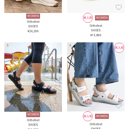
WOMEN
WOMEN
再入荷
WOMEN
再入荷
WOMEN
Orthofeet
Orthofeet
Orthofeet
Orthofeet
SHOES
SHOES
SHOES
SHOES
¥24,200
¥19,800
¥19,800
¥19,800
再入荷
再入荷
WOMEN
WOMEN
再入荷
再入荷
WOMEN
WOMEN
Orthofeet
Orthofeet
Orthofeet
Orthofeet
SHOES
SHOES
SHOES
SHOES