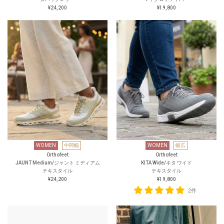
¥24,200
¥19,800
WOMEN
中間幅
WOMEN
幅広
Orthofeet
Orthofeet
JAUNT Medium/ジャント ミディアム
KITA Wide/キタ ワイド
テキスタイル
テキスタイル
¥24,200
¥19,800
2件