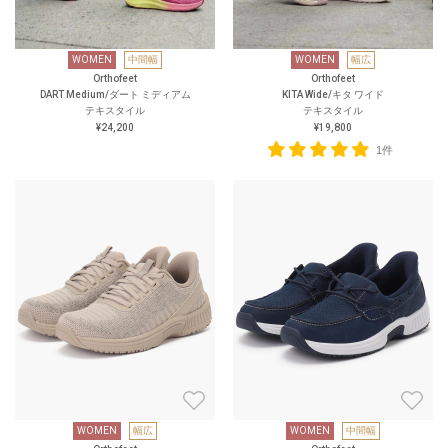
WOMEN
中間幅
WOMEN
幅広
Orthofeet
Orthofeet
DART Medium/ダート ミディアム
KITA Wide/キタ ワイド
テキスタイル
テキスタイル
¥24,200
¥19,800
1件
WOMEN
幅広
WOMEN
中間幅