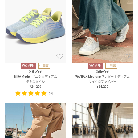
WOMEN
中間幅
WOMEN
中間幅
Orthofeet
Orthofeet
NIRA Medium/ニラ ミディアム
WANDER Medium/ワンダー ミディアム
テキスタイル
マイクロファイバー
¥24,200
¥24,200
2件