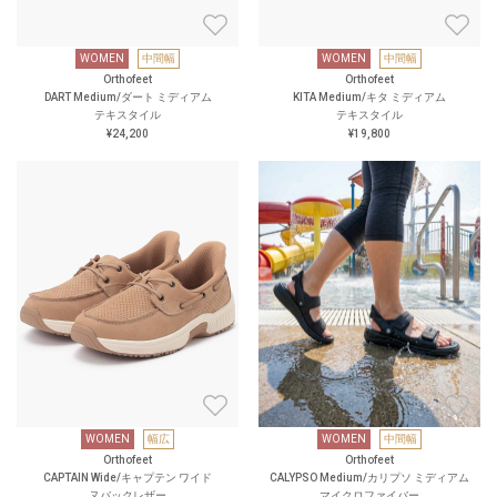
WOMEN
中間幅
WOMEN
中間幅
Orthofeet
Orthofeet
DART Medium/ダート ミディアム
KITA Medium/キタ ミディアム
テキスタイル
テキスタイル
¥24,200
¥19,800
WOMEN
幅広
WOMEN
中間幅
Orthofeet
Orthofeet
CAPTAIN Wide/キャプテン ワイド
CALYPSO Medium/カリプソ ミディアム
ヌバックレザー
マイクロファイバー