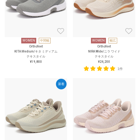
WOMEN
中間幅
WOMEN
幅広
Orthofeet
Orthofeet
KITA Medium/キタ ミディアム
NIRA Wide/ニラ ワイド
テキスタイル
テキスタイル
¥19,800
¥24,200
1件
新着