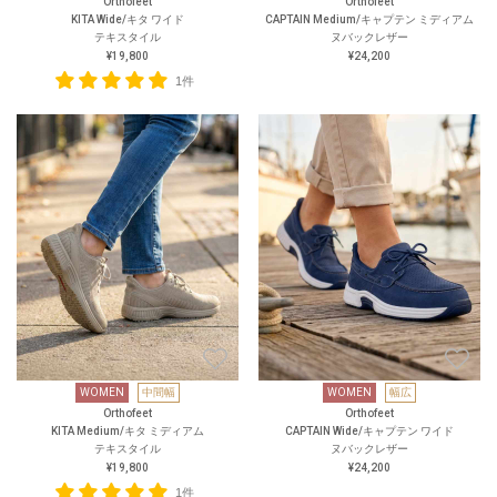
Orthofeet
Orthofeet
KITA Wide/キタ ワイド
CAPTAIN Medium/キャプテン ミディアム
テキスタイル
ヌバックレザー
¥19,800
¥24,200
1件
WOMEN
中間幅
WOMEN
幅広
Orthofeet
Orthofeet
KITA Medium/キタ ミディアム
CAPTAIN Wide/キャプテン ワイド
テキスタイル
ヌバックレザー
¥19,800
¥24,200
1件