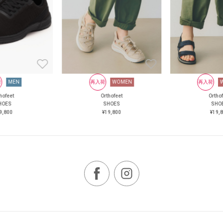
荷
MEN
再入荷
WOMEN
再入荷
hofeet
Orthofeet
Ortho
HOES
SHOES
SHO
9,800
¥19,800
¥19,