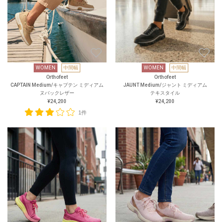
WOMEN
中間幅
WOMEN
中間幅
Orthofeet
Orthofeet
CAPTAIN Medium/キャプテン ミディアム
JAUNT Medium/ジャント ミディアム
ヌバックレザー
テキスタイル
¥24,200
¥24,200
1件