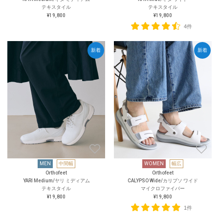
テキスタイル
テキスタイル
¥19,800
¥19,800
4件
新着
新着
MEN
中間幅
WOMEN
幅広
Orthofeet
Orthofeet
YARI Medium/ヤリ ミディアム
CALYPSO Wide/カリプソ ワイド
テキスタイル
マイクロファイバー
¥19,800
¥19,800
1件