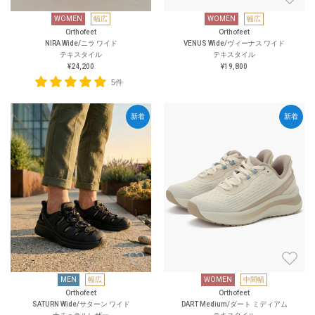
WOMEN
幅広
WOMEN
幅広
Orthofeet
Orthofeet
NIRA Wide/ニラ ワイド
VENUS Wide/ヴィーナス ワイド
テキスタイル
テキスタイル
¥24,200
¥19,800
5件
新着
新着
MEN
幅広
WOMEN
中間幅
Orthofeet
Orthofeet
SATURN Wide/サターン ワイド
DART Medium/ダート ミディアム