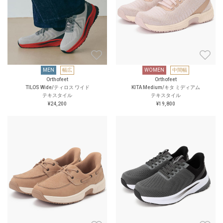
MEN
幅広
WOMEN
中間幅
Orthofeet
Orthofeet
TILOS Wide/ティロス ワイド
KITA Medium/キタ ミディアム
テキスタイル
テキスタイル
¥24,200
¥19,800