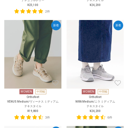
ナチュラルレザー
テキスタイル
¥23,100
¥24,200
2件
新着
新着
WOMEN
中間幅
WOMEN
中間幅
Orthofeet
Orthofeet
VENUS Medium/ヴィーナス ミディアム
NIRA Medium/ニラ ミディアム
テキスタイル
テキスタイル
¥19,800
¥24,200
3件
6件