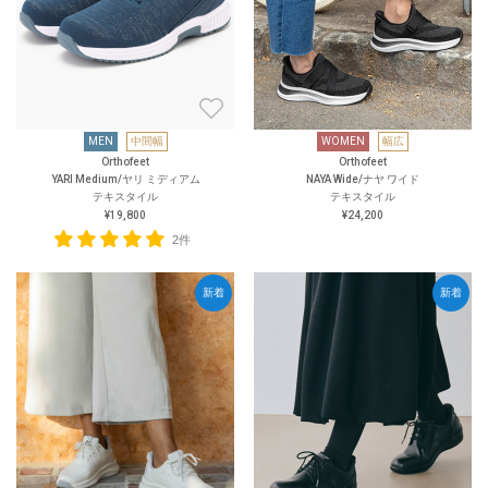
MEN
中間幅
WOMEN
幅広
Orthofeet
Orthofeet
YARI Medium/ヤリ ミディアム
NAYA Wide/ナヤ ワイド
テキスタイル
テキスタイル
¥19,800
¥24,200
2件
新着
新着