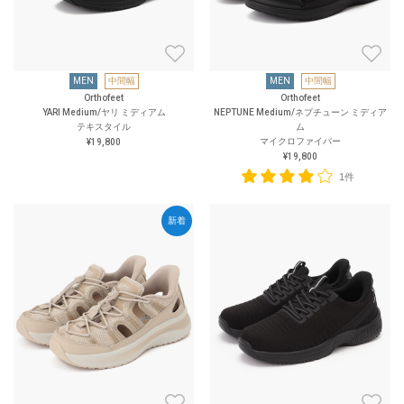
MEN
中間幅
MEN
中間幅
Orthofeet
Orthofeet
YARI Medium/ヤリ ミディアム
NEPTUNE Medium/ネプチューン ミディア
テキスタイル
ム
マイクロファイバー
¥19,800
¥19,800
1件
新着