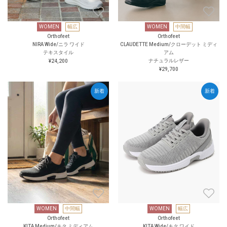
WOMEN
幅広
WOMEN
中間幅
Orthofeet
Orthofeet
NIRA Wide/ニラ ワイド
CLAUDETTE Medium/クローデット ミディ
テキスタイル
アム
ナチュラルレザー
¥24,200
¥29,700
新着
新着
WOMEN
中間幅
WOMEN
幅広
Orthofeet
Orthofeet
KITA Medium/キタ ミディアム
KITA Wide/キタ ワイド