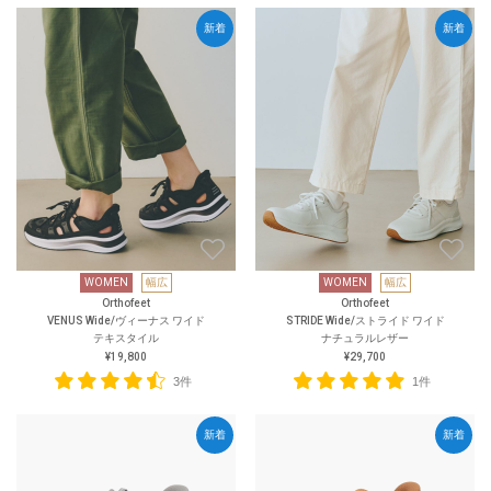
新着
新着
WOMEN
幅広
WOMEN
幅広
Orthofeet
Orthofeet
VENUS Wide/ヴィーナス ワイド
STRIDE Wide/ストライド ワイド
テキスタイル
ナチュラルレザー
¥19,800
¥29,700
3件
1件
新着
新着