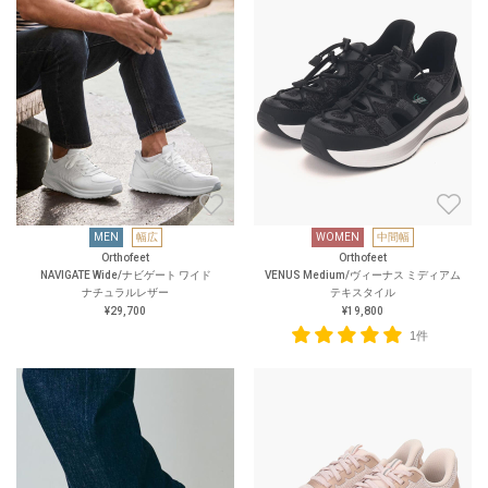
MEN
幅広
WOMEN
中間幅
Orthofeet
Orthofeet
NAVIGATE Wide/ナビゲート ワイド
VENUS Medium/ヴィーナス ミディアム
ナチュラルレザー
テキスタイル
¥29,700
¥19,800
1件