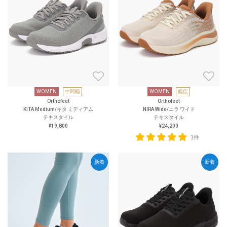
WOMEN
中間幅
WOMEN
幅広
Orthofeet
Orthofeet
KITA Medium/キタ ミディアム
NIRA Wide/ニラ ワイド
テキスタイル
テキスタイル
¥19,800
¥24,200
1件
新着
新着