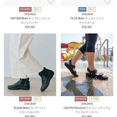
WOMEN
幅広
MEN
幅広
Orthofeet
Orthofeet
CAPTAIN Wide/キャプテン ワイド
TILOS Wide/ティロス ワイド
ヌバックレザー
テキスタイル
¥24,200
¥24,200
WOMEN
幅広
WOMEN
中間幅
Orthofeet
Orthofeet
BLAIRE Wide/ブレア ワイド
CALYPSO Medium/カリプソ ミディアム
ナチュラルレザー
マイクロファイバー
¥30,800
¥19,800