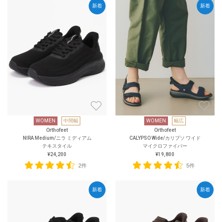
新着
新着
WOMEN
中間幅
WOMEN
幅広
Orthofeet
Orthofeet
NIRA Medium/ニラ ミディアム
CALYPSO Wide/カリプソ ワイド
テキスタイル
マイクロファイバー
¥24,200
¥19,800
2件
5件
新着
新着