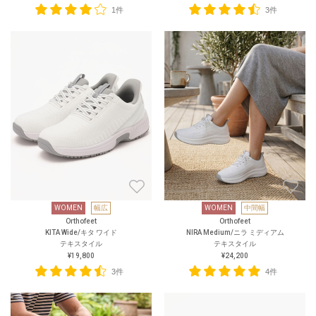
1件
3件
WOMEN
幅広
WOMEN
中間幅
Orthofeet
Orthofeet
KITA Wide/キタ ワイド
NIRA Medium/ニラ ミディアム
テキスタイル
テキスタイル
¥19,800
¥24,200
3件
4件