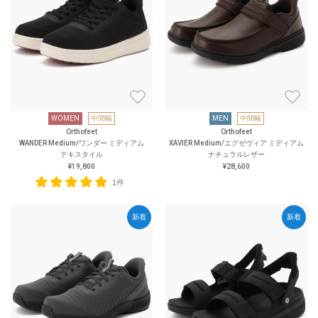
WOMEN
中間幅
MEN
中間幅
Orthofeet
Orthofeet
WANDER Medium/ワンダー ミディアム
XAVIER Medium/エグゼヴィア ミディアム
テキスタイル
ナチュラルレザー
¥19,800
¥28,600
1件
新着
新着