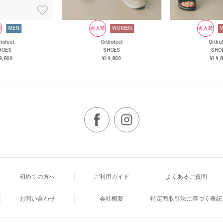
荷
MEN
再入荷
WOMEN
再入荷
hofeet
Orthofeet
Ortho
HOES
SHOES
SHO
9,800
¥19,800
¥19,
初めての方へ
ご利用ガイド
よくあるご質問
お問い合わせ
会社概要
特定商取引法に基づく表記