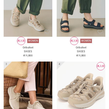
にくい靴
大丸京都店 オーソフィート
阪神 オーソフィート西宮阪急
オーソフィート鶴屋百貨店 ＜
オンラインショップ＞
https://www.orthofeet.jp/
#orthofeet #オーソフィート #
ハンズフリーシューズ
#handsfreeshoes #健康投資 #痛
くない靴 #蒸れない靴 #疲れ
WOMEN
再入荷
再入荷
WOMEN
WOMEN
再入荷
WOMEN
にくい靴
Orthofeet
Orthofeet
Orthofeet
Orthofeet
SHOES
SHOES
SHOES
SHOES
¥24,200
¥19,800
¥19,800
¥19,800
再入荷
再入荷