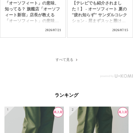
「オーソフィート」の意味、
【テレビでも紹介されまし
知ってる？ 旗艦店「オーソフ
た！】 - オーソフィート 夏の
ィート新宿」店長が教える
”疲れ知らず” サンダルコレク
「オーソフィート」の意味。
ション - 屈まずスッと履け
ただ履き易いだけの靴じゃな
て、独自の高機能クッション
2026/07/21
2026/07/15
いんです。 「足病学」や「生
で着地の衝撃を和らげて歩行
体工学」をバックグラウンド
をサポート。 汗ばむ季節も1
に持つ「オーソフィート」だ
日中ずっと快適なオーソフィ
からこそ味わえる 極上の履き
ートの革新的なハンズフリー
心地とサポートを是非お試し
サンダル。 つま先カバーで足
すべて見る
ください！ ＜直営店舗＞ オ
元を守り、クッション性の高
ーソフィート新宿 オーソフィ
いインソールと履き心地を自
ート伊勢丹立川 オーソフィ
分好みにカスタムできるパー
ート大丸京都店 オーソフィ
ツも付属する「ヴィーナス」
ート阪神 オーソフィート西宮
＆「サターン」。 アクティブ
阪急 オーソフィート鶴屋百貨
で水辺もOKな「カリプソ」
ランキング
店 ＜オンラインショップ＞
＆「ネプチューン」など、あ
https://www.orthofeet.jp/
なたの夏を「疲れ知らずでノ
#orthofeet #オーソフィート #
ンストレス」に変える1足を選
再入荷
再入荷
再入荷
ハンズフリーシューズ
ぼう！ ＜直営店舗＞ オーソ
#handsfreeshoes #健康投資 #痛
フィート新宿 オーソフィート
くない靴 #蒸れない靴 #疲れ
伊勢丹立川 オーソフィート