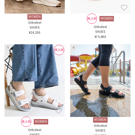
WOMEN
WOMEN
再入荷
WOMEN
再入荷
WOMEN
Orthofeet
Orthofeet
Orthofeet
Orthofeet
SHOES
SHOES
SHOES
SHOES
¥24,200
¥19,800
¥19,800
¥19,800
再入荷
WOMEN
WOMEN
WOMEN
再入荷
WOMEN
Orthofeet
Orthofeet
Orthofeet
Orthofeet
SHOES
SHOES
SHOES
SHOES