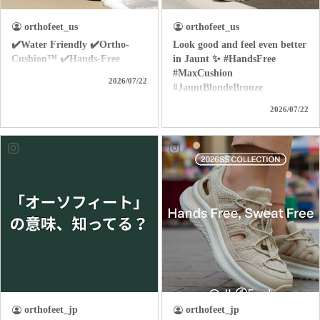
orthofeet_us
orthofeet_us
✔️Water Friendly ✔️Ortho-
Look good and feel even better
Cushion™ ✔️Hands-Free
in Jaunt ✨ #HandsFree
#MaxCushion
2026/07/22
#JauntBlondeBronze
2026/07/22
orthofeet_jp
orthofeet_jp