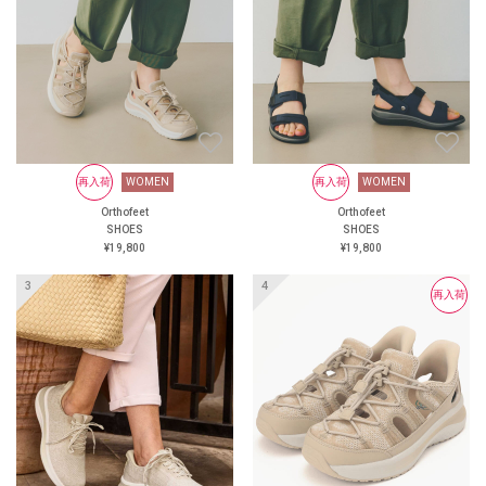
にくい靴
大丸京都店 オーソフィート
阪神 オーソフィート西宮阪急
オーソフィート鶴屋百貨店 ＜
オンラインショップ＞
https://www.orthofeet.jp/
#orthofeet #オーソフィート #
ハンズフリーシューズ
#handsfreeshoes #健康投資 #痛
くない靴 #蒸れない靴 #疲れ
WOMEN
再入荷
再入荷
WOMEN
WOMEN
再入荷
WOMEN
にくい靴
Orthofeet
Orthofeet
Orthofeet
Orthofeet
SHOES
SHOES
SHOES
SHOES
¥24,200
¥19,800
¥19,800
¥19,800
再入荷
再入荷