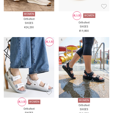
WOMEN
WOMEN
再入荷
WOMEN
再入荷
WOMEN
Orthofeet
Orthofeet
Orthofeet
Orthofeet
SHOES
SHOES
SHOES
SHOES
¥24,200
¥19,800
¥19,800
¥19,800
再入荷
WOMEN
WOMEN
WOMEN
再入荷
WOMEN
Orthofeet
Orthofeet
Orthofeet
Orthofeet
SHOES
SHOES
SHOES
SHOES