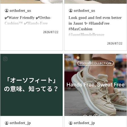
orthofeet_us
orthofeet_us
✔️Water Friendly ✔️Ortho-
Look good and feel even better
Cushion™ ✔️Hands-Free
in Jaunt ✨ #HandsFree
#MaxCushion
2026/07/22
#JauntBlondeBronze
2026/07/22
orthofeet_jp
orthofeet_jp