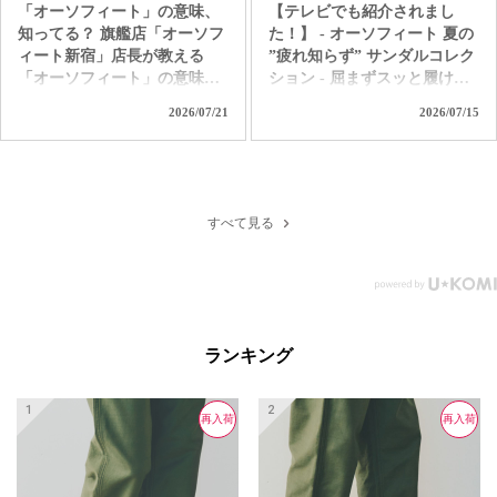
「オーソフィート」の意味、
【テレビでも紹介されまし
知ってる？ 旗艦店「オーソフ
た！】 - オーソフィート 夏の
ィート新宿」店長が教える
”疲れ知らず” サンダルコレク
「オーソフィート」の意味。
ション - 屈まずスッと履け
ただ履き易いだけの靴じゃな
て、独自の高機能クッション
2026/07/21
2026/07/15
いんです。 「足病学」や「生
で着地の衝撃を和らげて歩行
体工学」をバックグラウンド
をサポート。 汗ばむ季節も1
に持つ「オーソフィート」だ
日中ずっと快適なオーソフィ
からこそ味わえる 極上の履き
ートの革新的なハンズフリー
心地とサポートを是非お試し
サンダル。 つま先カバーで足
すべて見る
ください！ ＜直営店舗＞ オ
元を守り、クッション性の高
ーソフィート新宿 オーソフィ
いインソールと履き心地を自
ート伊勢丹立川 オーソフィ
分好みにカスタムできるパー
ート大丸京都店 オーソフィ
ツも付属する「ヴィーナス」
ート阪神 オーソフィート西宮
＆「サターン」。 アクティブ
阪急 オーソフィート鶴屋百貨
で水辺もOKな「カリプソ」
ランキング
店 ＜オンラインショップ＞
＆「ネプチューン」など、あ
https://www.orthofeet.jp/
なたの夏を「疲れ知らずでノ
#orthofeet #オーソフィート #
ンストレス」に変える1足を選
再入荷
再入荷
再入荷
ハンズフリーシューズ
ぼう！ ＜直営店舗＞ オーソ
#handsfreeshoes #健康投資 #痛
フィート新宿 オーソフィート
くない靴 #蒸れない靴 #疲れ
伊勢丹立川 オーソフィート