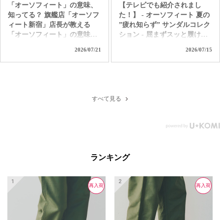
「オーソフィート」の意味、
【テレビでも紹介されまし
知ってる？ 旗艦店「オーソフ
た！】 - オーソフィート 夏の
ィート新宿」店長が教える
”疲れ知らず” サンダルコレク
「オーソフィート」の意味。
ション - 屈まずスッと履け
ただ履き易いだけの靴じゃな
て、独自の高機能クッション
2026/07/21
2026/07/15
いんです。 「足病学」や「生
で着地の衝撃を和らげて歩行
体工学」をバックグラウンド
をサポート。 汗ばむ季節も1
に持つ「オーソフィート」だ
日中ずっと快適なオーソフィ
からこそ味わえる 極上の履き
ートの革新的なハンズフリー
心地とサポートを是非お試し
サンダル。 つま先カバーで足
すべて見る
ください！ ＜直営店舗＞ オ
元を守り、クッション性の高
ーソフィート新宿 オーソフィ
いインソールと履き心地を自
ート伊勢丹立川 オーソフィ
分好みにカスタムできるパー
ート大丸京都店 オーソフィ
ツも付属する「ヴィーナス」
ート阪神 オーソフィート西宮
＆「サターン」。 アクティブ
阪急 オーソフィート鶴屋百貨
で水辺もOKな「カリプソ」
ランキング
店 ＜オンラインショップ＞
＆「ネプチューン」など、あ
https://www.orthofeet.jp/
なたの夏を「疲れ知らずでノ
#orthofeet #オーソフィート #
ンストレス」に変える1足を選
再入荷
再入荷
再入荷
ハンズフリーシューズ
ぼう！ ＜直営店舗＞ オーソ
#handsfreeshoes #健康投資 #痛
フィート新宿 オーソフィート
くない靴 #蒸れない靴 #疲れ
伊勢丹立川 オーソフィート