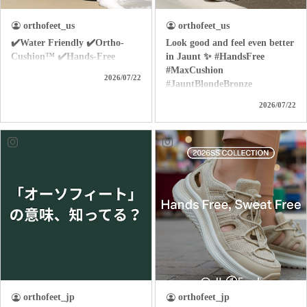
orthofeet_us
orthofeet_us
✔️Water Friendly ✔️Ortho-
Look good and feel even better
Cushion™ ✔️Hands-Free
in Jaunt ✨ #HandsFree
#MaxCushion
2026/07/22
#JauntBlondeBronze
2026/07/22
orthofeet_jp
orthofeet_jp