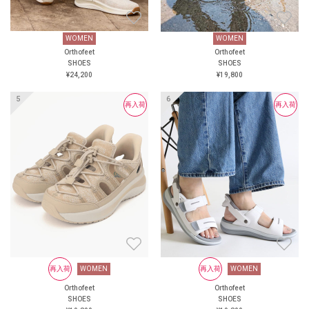
WOMEN
WOMEN
WOMEN
再入荷
WOMEN
Orthofeet
Orthofeet
Orthofeet
Orthofeet
SHOES
SHOES
SHOES
SHOES
¥24,200
¥19,800
¥19,800
¥19,800
再入荷
再入荷
再入荷
再入荷
再入荷
WOMEN
再入荷
WOMEN
再入荷
WOMEN
再入荷
WOMEN
Orthofeet
Orthofeet
Orthofeet
Orthofeet
SHOES
SHOES
SHOES
SHOES