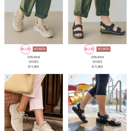
にくい靴
大丸京都店 オーソフィート
阪神 オーソフィート西宮阪急
オーソフィート鶴屋百貨店 ＜
オンラインショップ＞
https://www.orthofeet.jp/
#orthofeet #オーソフィート #
ハンズフリーシューズ
#handsfreeshoes #健康投資 #痛
くない靴 #蒸れない靴 #疲れ
WOMEN
再入荷
再入荷
WOMEN
WOMEN
再入荷
WOMEN
にくい靴
Orthofeet
Orthofeet
Orthofeet
Orthofeet
SHOES
SHOES
SHOES
SHOES
¥24,200
¥19,800
¥19,800
¥19,800
再入荷