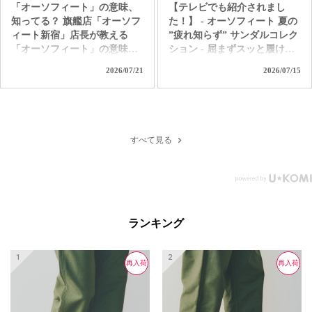
「オーソフィート」の意味、
【テレビでも紹介されまし
知ってる？ 旗艦店「オーソフ
た！】 - オーソフィート 夏の
ィート新宿」店長が教える
”疲れ知らず” サンダルコレク
「オーソフィート」の意味。
ション - 屈まずスッと履け
ただ履き易いだけの靴じゃな
て、独自の高機能クッション
2026/07/21
2026/07/15
いんです。 「足病学」や「生
で着地の衝撃を和らげて歩行
体工学」をバックグラウンド
をサポート。 汗ばむ季節も1
に持つ「オーソフィート」だ
日中ずっと快適なオーソフィ
からこそ味わえる 極上の履き
ートの革新的なハンズフリー
心地とサポートを是非お試し
サンダル。 つま先カバーで足
すべて見る
ください！ ＜直営店舗＞ オ
元を守り、クッション性の高
ーソフィート新宿 オーソフィ
いインソールと履き心地を自
ート伊勢丹立川 オーソフィ
分好みにカスタムできるパー
ート大丸京都店 オーソフィ
ツも付属する「ヴィーナス」
ート阪神 オーソフィート西宮
＆「サターン」。 アクティブ
阪急 オーソフィート鶴屋百貨
で水辺もOKな「カリプソ」
ランキング
店 ＜オンラインショップ＞
＆「ネプチューン」など、あ
https://www.orthofeet.jp/
なたの夏を「疲れ知らずでノ
#orthofeet #オーソフィート #
ンストレス」に変える1足を選
再入荷
再入荷
再入荷
ハンズフリーシューズ
ぼう！ ＜直営店舗＞ オーソ
#handsfreeshoes #健康投資 #痛
フィート新宿 オーソフィート
くない靴 #蒸れない靴 #疲れ
伊勢丹立川 オーソフィート