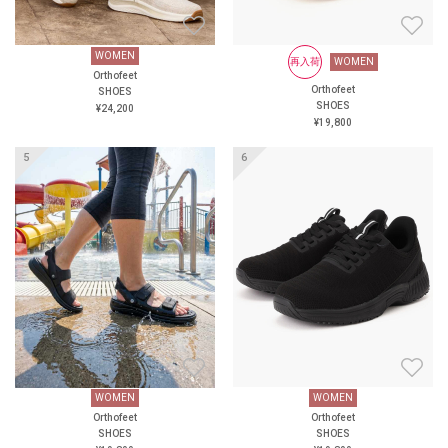
WOMEN
WOMEN
再入荷
WOMEN
再入荷
WOMEN
Orthofeet
Orthofeet
Orthofeet
Orthofeet
SHOES
SHOES
SHOES
SHOES
¥24,200
¥19,800
¥19,800
¥19,800
再入荷
WOMEN
WOMEN
WOMEN
再入荷
WOMEN
Orthofeet
Orthofeet
Orthofeet
Orthofeet
SHOES
SHOES
SHOES
SHOES