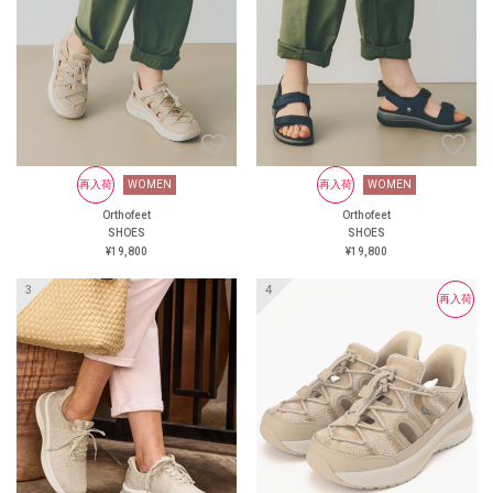
にくい靴
大丸京都店 オーソフィート
阪神 オーソフィート西宮阪急
オーソフィート鶴屋百貨店 ＜
オンラインショップ＞
https://www.orthofeet.jp/
#orthofeet #オーソフィート #
ハンズフリーシューズ
#handsfreeshoes #健康投資 #痛
くない靴 #蒸れない靴 #疲れ
WOMEN
再入荷
再入荷
WOMEN
WOMEN
再入荷
WOMEN
にくい靴
Orthofeet
Orthofeet
Orthofeet
Orthofeet
SHOES
SHOES
SHOES
SHOES
¥24,200
¥19,800
¥19,800
¥19,800
再入荷
再入荷