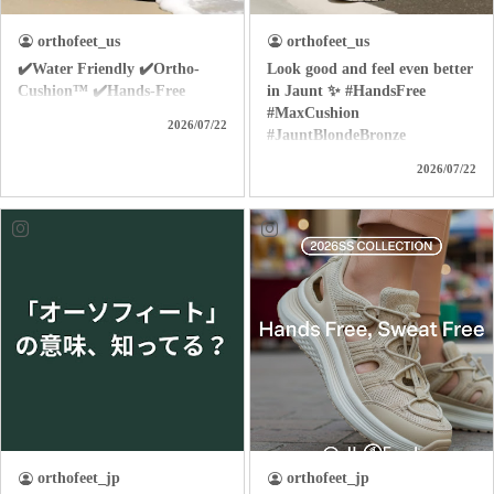
orthofeet_us
orthofeet_us
✔️Water Friendly ✔️Ortho-
Look good and feel even better
Cushion™ ✔️Hands-Free
in Jaunt ✨ #HandsFree
#MaxCushion
2026/07/22
#JauntBlondeBronze
2026/07/22
orthofeet_jp
orthofeet_jp