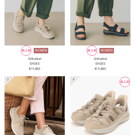
にくい靴
大丸京都店 オーソフィート
阪神 オーソフィート西宮阪急
オーソフィート鶴屋百貨店 ＜
オンラインショップ＞
https://www.orthofeet.jp/
#orthofeet #オーソフィート #
ハンズフリーシューズ
#handsfreeshoes #健康投資 #痛
くない靴 #蒸れない靴 #疲れ
WOMEN
再入荷
再入荷
WOMEN
WOMEN
再入荷
WOMEN
にくい靴
Orthofeet
Orthofeet
Orthofeet
Orthofeet
SHOES
SHOES
SHOES
SHOES
¥24,200
¥19,800
¥19,800
¥19,800
再入荷
再入荷