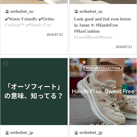
orthofeet_us
orthofeet_us
✔️Water Friendly ✔️Ortho-
Look good and feel even better
Cushion™ ✔️Hands-Free
in Jaunt ✨ #HandsFree
#MaxCushion
2026/07/22
#JauntBlondeBronze
2026/07/22
orthofeet_jp
orthofeet_jp