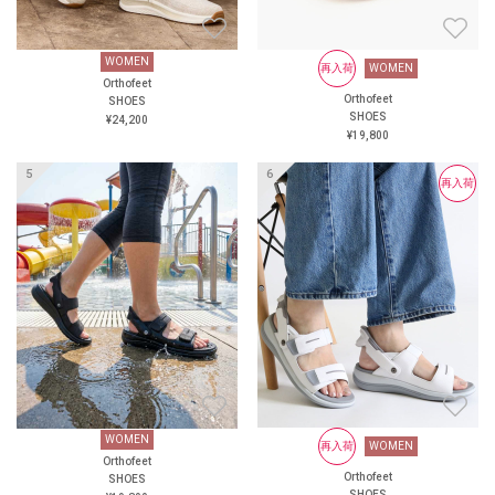
WOMEN
WOMEN
再入荷
WOMEN
再入荷
WOMEN
Orthofeet
Orthofeet
Orthofeet
Orthofeet
SHOES
SHOES
SHOES
SHOES
¥24,200
¥19,800
¥19,800
¥19,800
再入荷
再入荷
WOMEN
WOMEN
再入荷
再入荷
WOMEN
WOMEN
Orthofeet
Orthofeet
Orthofeet
Orthofeet
SHOES
SHOES
SHOES
SHOES