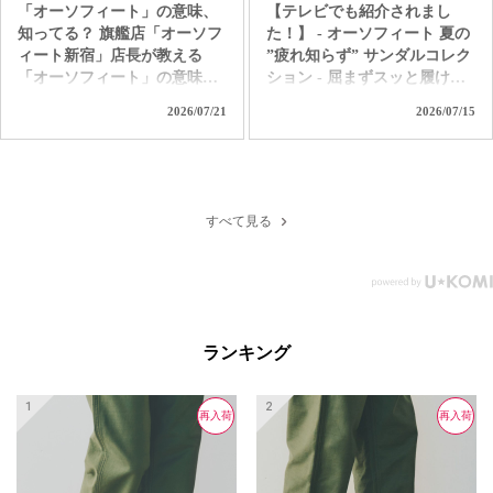
「オーソフィート」の意味、
【テレビでも紹介されまし
知ってる？ 旗艦店「オーソフ
た！】 - オーソフィート 夏の
ィート新宿」店長が教える
”疲れ知らず” サンダルコレク
「オーソフィート」の意味。
ション - 屈まずスッと履け
ただ履き易いだけの靴じゃな
て、独自の高機能クッション
2026/07/21
2026/07/15
いんです。 「足病学」や「生
で着地の衝撃を和らげて歩行
体工学」をバックグラウンド
をサポート。 汗ばむ季節も1
に持つ「オーソフィート」だ
日中ずっと快適なオーソフィ
からこそ味わえる 極上の履き
ートの革新的なハンズフリー
心地とサポートを是非お試し
サンダル。 つま先カバーで足
すべて見る
ください！ ＜直営店舗＞ オ
元を守り、クッション性の高
ーソフィート新宿 オーソフィ
いインソールと履き心地を自
ート伊勢丹立川 オーソフィ
分好みにカスタムできるパー
ート大丸京都店 オーソフィ
ツも付属する「ヴィーナス」
ート阪神 オーソフィート西宮
＆「サターン」。 アクティブ
阪急 オーソフィート鶴屋百貨
で水辺もOKな「カリプソ」
ランキング
店 ＜オンラインショップ＞
＆「ネプチューン」など、あ
https://www.orthofeet.jp/
なたの夏を「疲れ知らずでノ
#orthofeet #オーソフィート #
ンストレス」に変える1足を選
再入荷
再入荷
再入荷
ハンズフリーシューズ
ぼう！ ＜直営店舗＞ オーソ
#handsfreeshoes #健康投資 #痛
フィート新宿 オーソフィート
くない靴 #蒸れない靴 #疲れ
伊勢丹立川 オーソフィート